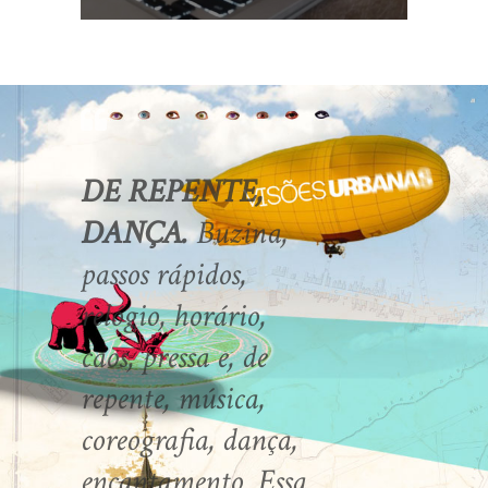
DE REPENTE,
DANÇA.
Buzina,
passos rápidos,
relógio, horário,
caos, pressa e, de
repente, música,
coreografia, dança,
encantamento. Essa