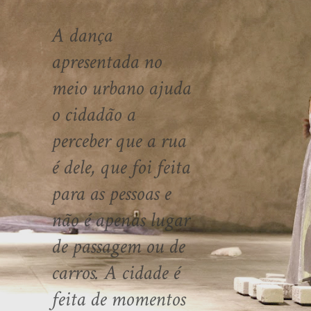
A dança
apresentada no
meio urbano ajuda
o cidadão a
perceber que a rua
é dele, que foi feita
para as pessoas e
não é apenas lugar
de passagem ou de
carros. A cidade é
feita de momentos