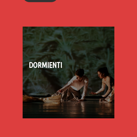
“EXPRESSÃO CORPORAL |
DANÇA LIVRE | MEDITAÇÃO
EM MOVIMENTO” COM
MIRTES CALHEIROS
DORMIENTI
VENTO / WIND : ESTUDOS
DEMOLIÇÕES
SOBRE A LEVEZA / STUDIES
A BELEZA TEM 3 MAMILOS