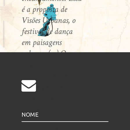
é a proposta de
Visões Urbanas, o
festival de dança
em paisagens
urbanas (...) O
palco? Parque
Mário Covas, MIS,
Pateo do Collegio e
Pinacoteca. Serão
30 apresentações
gratuitas