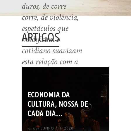
duros, de corre
corre, de violência,
espetáculos que
ARTIGOS
modificam o
cotidiano suavizam
esta relação com a
cidade.
ECONOMIA DA
FOLHA DE SÃO PAULO -
MIRTES
CULTURA, NOSSA DE
CALHEIROS
EM ENTREVISTA COM
CADA DIA…
ADRIANA PAVLOVA – 06/2008
posted on
JUNHO 4TH 2020