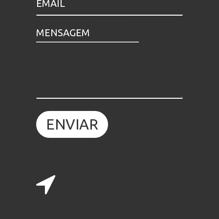
apresentadas por 13
grupos na cidade.
PORTAL UOL
– GLAMURAMA /
REVISTA PODER – 22 DE MARÇO DE
2013