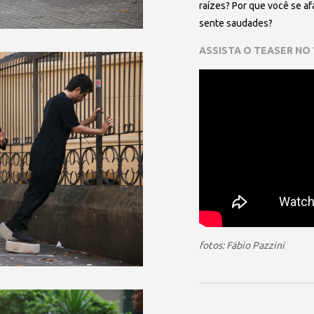
raízes? Por que você se a
sente saudades?
ASSISTA O TEASER NO
fotos: Fábio Pazzini