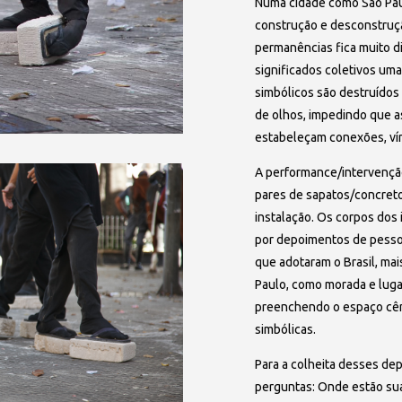
Numa cidade como São Paul
construção e desconstruçã
permanências fica muito difí
significados coletivos uma
simbólicos são destruídos
de olhos, impedindo que a
estabeleçam conexões, vín
A performance/intervenção
pares de sapatos/concret
instalação. Os corpos dos 
por depoimentos de pesso
que adotaram o Brasil, ma
Paulo, como morada e lugar
preenchendo o espaço cên
simbólicas.
Para a colheita desses de
perguntas: Onde estão sua