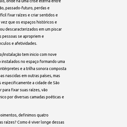
o, onde há uma crise eterna entre
o, passado-futuro, perdas e
cil fixar raízes e criar sentidos e
 vez que os espaços históricos e
 ou descaracterizados em um piscar
s pessoas se apropriem e
culos e afetividades.
/instalação tem inicio com nove
o instalados no espaço formando uma
intérpretes e a trilha sonora composta
as nascidas em outras países, mas
is especificamente a cidade de São
 para fixar suas raízes, vão
ico por diversas camadas poéticas e
poimentos, definimos quatro
s raízes? Como é viver longe dessas