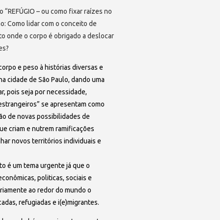
 “REFÚGIO – ou como fixar raízes no
o: Como lidar com o conceito de
o onde o corpo é obrigado a deslocar
es?
corpo e peso à histórias diversas e
na cidade de São Paulo, dando uma
ar, pois seja por necessidade,
“estrangeiros” se apresentam como
ão de novas possibilidades de
ue criam e nutrem ramificações
ar novos territórios individuais e
o é um tema urgente já que o
conômicas, politicas, sociais e
iariamente ao redor do mundo o
das, refugiadas e i(e)migrantes.