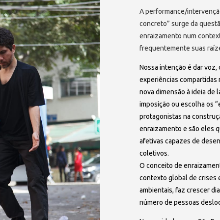
A performance/intervenção
concreto” surge da questã
enraizamento num context
frequentemente suas raíz
Nossa intenção é dar voz, 
experiências compartidas 
nova dimensão à ideia de l
imposição ou escolha os 
protagonistas na construç
enraizamento e são eles q
afetivas capazes de desenh
coletivos.
O conceito de enraizament
contexto global de crises e
ambientais, faz crescer d
número de pessoas desloca